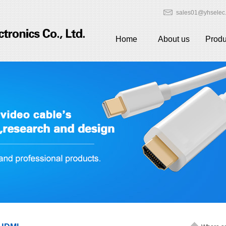
sales01@yhselec
Home
About us
Produ