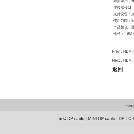
即插即用，
连接器接口：
支持设备：支
使用范围：
产品颜色：
线长：1.8M
Prev：
HDMI 
Next：
HDMI 
返回
Hom
link:
DP cable | MINI DP cable | DP TO