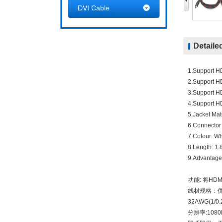
DVI Cable
Detaile
1.Support H
2.Support H
3.Support H
4.Support HD
5.Jacket Mat
6.Connector 
7.Colour: Wh
8.Length: 1.
9.Advantage: 
功能: 将H
线材规格：优
32AWG(1/0.
分辨率:1080P