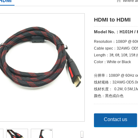
 HDMI
Where ar
HDMI to HDMI
Model No.：H101H /
Resolution：1080P @ 60Hz
Cable spec：32AWG  OD5.
Length：3ft, 6ft, 10ft, 15ft (
Color：White or Black

分辨率：1080P @ 60Hz or 
线材规格：32AWG OD5.0mm
线材长度：  0.2M, 0.5M,1M,
Contact us