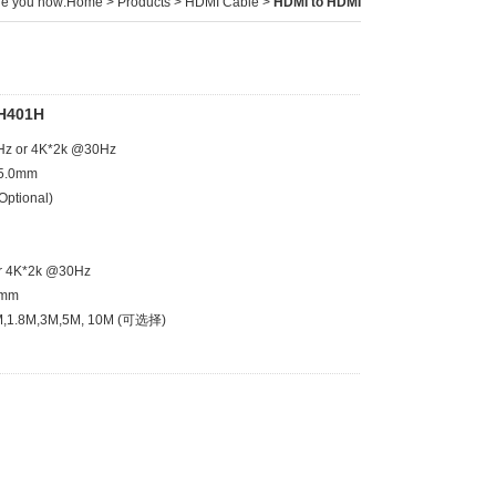
e you now:
Home
>
Products
>
HDMI Cable
>
HDMI to HDMI
 H401H
 or 4K*2k @30Hz

0mm 

Optional)

4K*2k @30Hz

 

1.8M,3M,5M, 10M (可选择)
