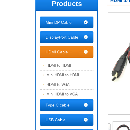
HDMI to
Products
Mini DP Cable
DisplayPort Cable
HDMI Cable
HDMI to HDMI
Mini HDMI to HDMI
HDMI to VGA
Mini HDMI to VGA
Type C cable
USB Cable