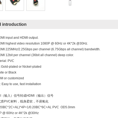
d introduction
DMI input and HDMI output.
DMI highest video resolution 1080P @ 60Hz or 4K*2k @30Hz.
DMI 225MHz/2.25Gbps per channel (6.75Gbps all channel) bandwidth.
MI 12bit per channel (36bit all channel) deep color.
erial: PVC
:Gold-plated or Nickel-plated
ite or Black
8M or customized
Easy to use, fast installation
DMI（输入）信号转成HDMI（输出）信号
质PVC材料，线身柔软，不易氧化
20BC*2C+AL)*4P+1/0.20BC*6C+AL PVC OD5.0mm
 @ 60Hz or 4K*2k @30Hz