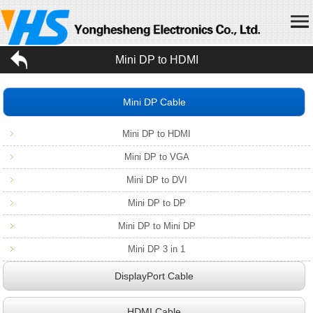
Home
Mini DP to HDMI
About us
Mini DP Cable
Products
Mini DP to HDMI
News
Mini DP to VGA
Join us
Mini DP to DVI
Contact us
Mini DP to DP
Chinese
Mini DP to Mini DP
Mini DP 3 in 1
DisplayPort Cable
HDMI Cable